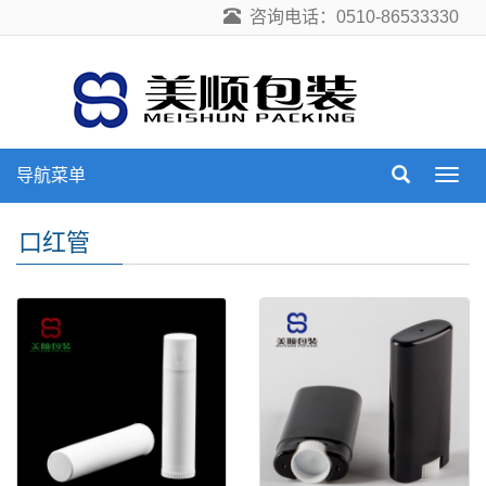
咨询电话：0510-86533330
导航菜单
导
航
菜
口红管
单