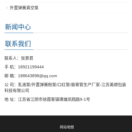
外置弹簧真空泵
新闻中心
联系我们
联系人：张景君
手 机：18921199444
邮 箱：188643898@qq.com
公 司：乳液泵/外置弹簧粉泵/口红管/唇膏管生产厂家-江苏美顺包装
科技有限公司
地 址：江苏省江阴市徐霞客镇璜塘凤翔路9-1号
网站地图